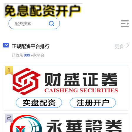
正规配资平台排行
更多
已收录
999
+家平台