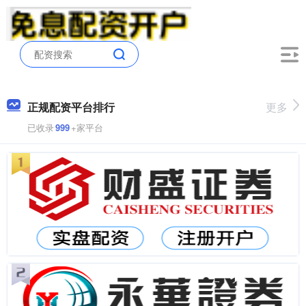
正规配资平台排行
更多
已收录
999
+家平台