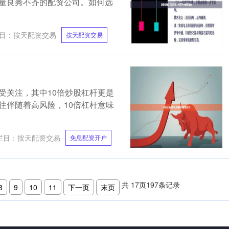
量良莠不齐的配资公司。如何选
目：
按天配资交易
按天配资交易
受关注，其中10倍炒股杠杆更是
往伴随着高风险，10倍杠杆意味
栏目：
按天配资交易
免息配资开户
共
17
页
197
条记录
8
9
10
11
下一页
末页