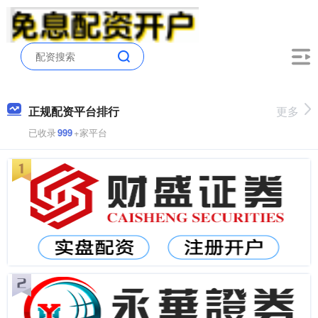
正规配资平台排行
更多
已收录
999
+家平台