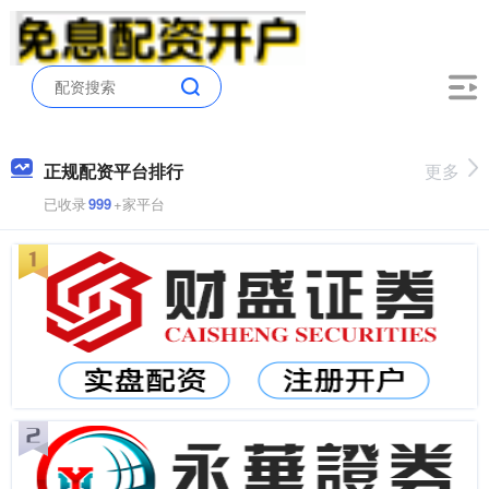
正规配资平台排行
更多
已收录
999
+家平台