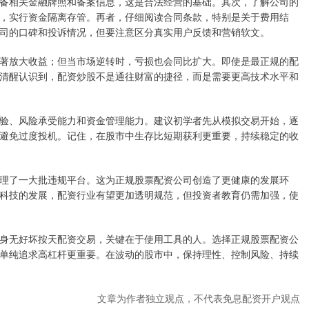
备相关金融牌照和备案信息，这是合法经营的基础。其次，了解公司的
，实行资金隔离存管。再者，仔细阅读合同条款，特别是关于费用结
司的口碑和投诉情况，但要注意区分真实用户反馈和营销软文。
著放大收益；但当市场逆转时，亏损也会同比扩大。即使是最正规的配
清醒认识到，配资炒股不是通往财富的捷径，而是需要更高技术水平和
验、风险承受能力和资金管理能力。建议初学者先从模拟交易开始，逐
避免过度投机。记住，在股市中生存比短期获利更重要，持续稳定的收
理了一大批违规平台。这为正规股票配资公司创造了更健康的发展环
科技的发展，配资行业有望更加透明规范，但投资者教育仍需加强，使
身无好坏按天配资交易，关键在于使用工具的人。选择正规股票配资公
单纯追求高杠杆更重要。在波动的股市中，保持理性、控制风险、持续
文章为作者独立观点，不代表免息配资开户观点