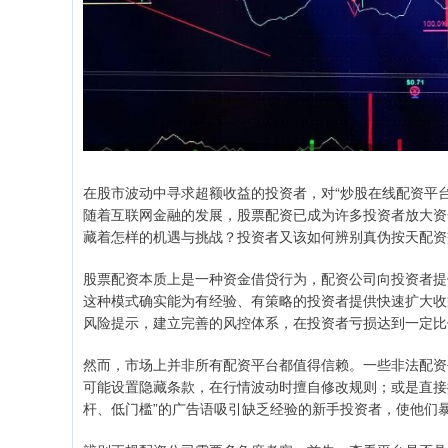
在股市波动中寻求超额收益的投资者，对“炒股在线配资平台
随着互联网金融的发展，股票配资已成为许多投资者放大资
藏着怎样的机遇与挑战？投资者又该如何辨别真伪按天配资
股票配资本质上是一种资金借贷行为，配资公司向投资者提
这种模式确实能为有经验、有策略的投资者提供快速扩大收
风险提示，建立完善的风控体系，在投资者亏损达到一定比
然而，市场上并非所有配资平台都值得信赖。一些非法配资
可能设置隐藏条款，在行情波动时擅自修改规则；或是直接
杆、低门槛”的广告语吸引缺乏经验的新手投资者，使他们