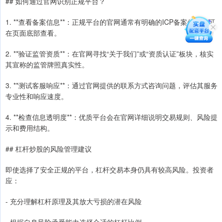
## 如何通过官网识别正规平台？
1. **查看备案信息**：正规平台的官网通常有明确的ICP备案信息，可
在页面底部查看。
2. **验证监管资质**：在官网寻找“关于我们”或“资质认证”板块，核实
其宣称的监管牌照真实性。
3. **测试客服响应**：通过官网提供的联系方式咨询问题，评估其服务
专业性和响应速度。
4. **检查信息透明度**：优质平台会在官网详细说明交易规则、风险提
示和费用结构。
## 杠杆炒股的风险管理建议
即使选择了安全正规的平台，杠杆交易本身仍具有较高风险。投资者
应：
- 充分理解杠杆原理及其放大亏损的潜在风险