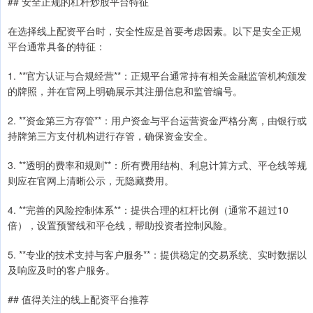
## 安全正规的杠杆炒股平台特征
在选择线上配资平台时，安全性应是首要考虑因素。以下是安全正规
平台通常具备的特征：
1. **官方认证与合规经营**：正规平台通常持有相关金融监管机构颁发
的牌照，并在官网上明确展示其注册信息和监管编号。
2. **资金第三方存管**：用户资金与平台运营资金严格分离，由银行或
持牌第三方支付机构进行存管，确保资金安全。
3. **透明的费率和规则**：所有费用结构、利息计算方式、平仓线等规
则应在官网上清晰公示，无隐藏费用。
4. **完善的风险控制体系**：提供合理的杠杆比例（通常不超过10
倍），设置预警线和平仓线，帮助投资者控制风险。
5. **专业的技术支持与客户服务**：提供稳定的交易系统、实时数据以
及响应及时的客户服务。
## 值得关注的线上配资平台推荐