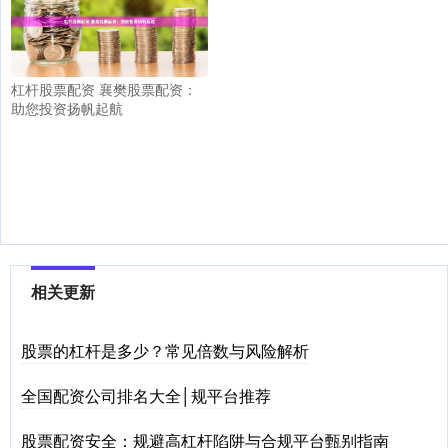
杠杆股票配资 襄樊股票配资：
助您投资扬帆起航
相关更新
股票的杠杆是多少？常见倍数与风险解析
全国配资公司排名大全│规平台推荐
股票配资安全：规避高杠杆陷阱与合规平台甄别指南