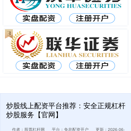
炒股线上配资平台推荐：安全正规杠杆
炒股服务【官网】
作者：股票杠杆网
平台：免息配资开户
更新：2026-06-