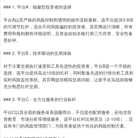
### 1. 平台A：稳健型投资者的选择
平台A以其严格的风险控制和透明的操作流程著称。该平台提供3-8倍
的可调节杠杆，适合不同风险偏好的投资者。其官网设计清晰，所有
费用和规则都有详细说明，且资金由知名银行第三方存管，安全性备
受好评。
### 2. 平台B：技术驱动的交易体验
对于注重交易执行速度和工具先进性的投资者，平台B是一个不错的
选择。该平台提供高达10倍的杠杆，同时配备先进的行情分析工具和
实时风险监控系统。其官网提供模拟交易功能，让新手在实战前能够
充分熟悉杠杆交易。
### 3. 平台C：全方位服务的行业标杆
平台C以其全面的服务体系脱颖而出，不仅提供配资服务，还包含投
资教育、市场分析等增值服务。该平台杠杆比例灵活（2-10倍），且
设有专门的风险管理部门，为投资者提供个性化的风险控制方案。