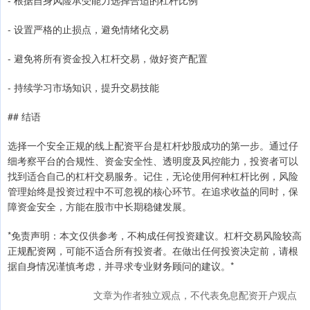
- 根据自身风险承受能力选择合适的杠杆比例
- 设置严格的止损点，避免情绪化交易
- 避免将所有资金投入杠杆交易，做好资产配置
- 持续学习市场知识，提升交易技能
## 结语
选择一个安全正规的线上配资平台是杠杆炒股成功的第一步。通过仔
细考察平台的合规性、资金安全性、透明度及风控能力，投资者可以
找到适合自己的杠杆交易服务。记住，无论使用何种杠杆比例，风险
管理始终是投资过程中不可忽视的核心环节。在追求收益的同时，保
障资金安全，方能在股市中长期稳健发展。
*免责声明：本文仅供参考，不构成任何投资建议。杠杆交易风险较高
正规配资网，可能不适合所有投资者。在做出任何投资决定前，请根
据自身情况谨慎考虑，并寻求专业财务顾问的建议。*
文章为作者独立观点，不代表免息配资开户观点