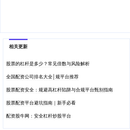
相关更新
股票的杠杆是多少？常见倍数与风险解析
全国配资公司排名大全│规平台推荐
股票配资安全：规避高杠杆陷阱与合规平台甄别指南
股票配资平台避坑指南｜新手必看
配资股牛网：安全杠杆炒股平台