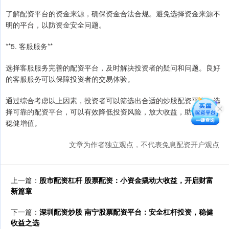
了解配资平台的资金来源，确保资金合法合规。避免选择资金来源不
明的平台，以防资金安全问题。
**5. 客服服务**
选择客服服务完善的配资平台，及时解决投资者的疑问和问题。良好
的客服服务可以保障投资者的交易体验。
通过综合考虑以上因素，投资者可以筛选出合适的炒股配资平台。选
择可靠的配资平台，可以有效降低投资风险，放大收益，助力投资者
稳健增值。
文章为作者独立观点，不代表免息配资开户观点
上一篇：
股市配资杠杆 股票配资：小资金撬动大收益，开启财富
新篇章
下一篇：
深圳配资炒股 南宁股票配资平台：安全杠杆投资，稳健
收益之选